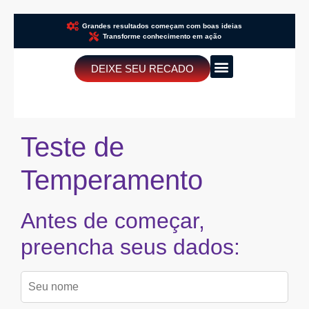
Grandes resultados começam com boas ideias
Transforme conhecimento em ação
DEIXE SEU RECADO
Teste Comportamental
Teste de
Temperamento
Antes de começar,
preencha seus dados: