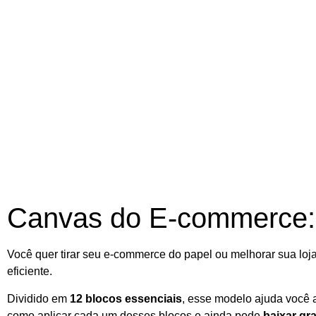
Canvas do E-commerce: P
Você quer tirar seu e-commerce do papel ou melhorar sua loja
eficiente.
Dividido em
12 blocos essenciais
, esse modelo ajuda você a
como aplicar cada um desses blocos e ainda pode
baixar gr