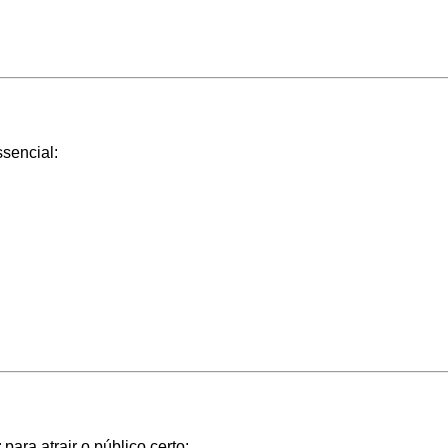
sencial:
r
para atrair o público certo: