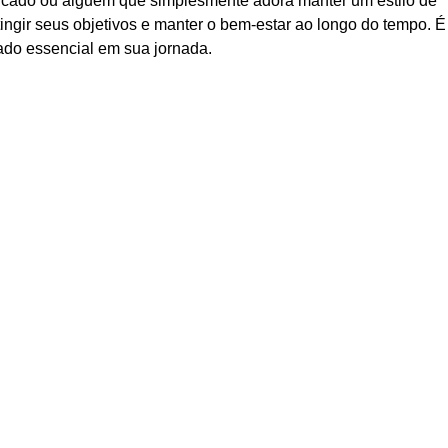
icado ou alguém que simplesmente adora manter um estilo de
tingir seus objetivos e manter o bem-estar ao longo do tempo. É
iado essencial em sua jornada.