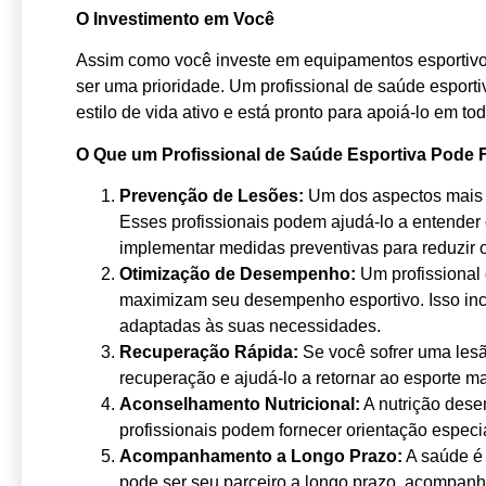
O Investimento em Você
Assim como você investe em equipamentos esportivos
ser uma prioridade. Um profissional de saúde espo
estilo de vida ativo e está pronto para apoiá-lo em to
O Que um Profissional de Saúde Esportiva Pode 
Prevenção de Lesões:
Um dos aspectos mais i
Esses profissionais podem ajudá-lo a entender 
implementar medidas preventivas para reduzir o
Otimização de Desempenho:
Um profissional 
maximizam seu desempenho esportivo. Isso inclu
adaptadas às suas necessidades.
Recuperação Rápida:
Se você sofrer uma lesã
recuperação e ajudá-lo a retornar ao esporte 
Aconselhamento Nutricional:
A nutrição dese
profissionais podem fornecer orientação especi
Acompanhamento a Longo Prazo:
A saúde é 
pode ser seu parceiro a longo prazo, acompan